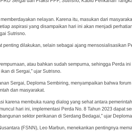
PRD Sergai dari Fraksi PPP, Sutrisno, Kabid Perikanan Tang
.
an memberdayakan nelayan. Karena itu, masukan dari masyaraka
tiap aspirasi yang disampaikan hari ini akan menjadi perhat
ai Sutrisno.
ngat penting dilakukan, selain sebagai ajang mensosialisasikan
yempurnaan, atau bahkan sudah sempurna, sehingga Perda ini
an di Sergai,” ujar Sutrisno.
anan Sergai, Deploma Sembiring, menyampaikan bahwa forum i
ntah dan masyarakat.
siasi karena membuka ruang dialog yang sehat antara pemerintah
uncul hari ini, implementasi Perda No. 8 Tahun 2023 dapat se
angunan sektor perikanan di Serdang Bedagai,” ujar Deploma
 Nusantara (FSNN), Leo Marbun, menekankan pentingnya memas