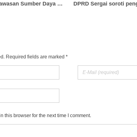
Direktur Jenderal Pengawasan Sumber Daya Kelautan dan Perikanan Kementerian Kelautan dan Perikanan (PSDKP – KKP) Merespons Harapan Masyarakat Maluku Utara untuk Mengonsumsi Ikan yang Terbebas dari Praktek Pengeboman Ikan di Perairan Provinsi Maluku Utara
ed. Required fields are marked *
 this browser for the next time I comment.