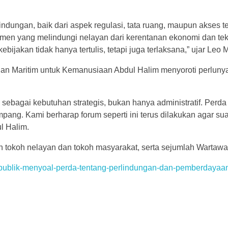
dungan, baik dari aspek regulasi, tata ruang, maupun akses te
men yang melindungi nelayan dari kerentanan ekonomi dan teka
jakan tidak hanya tertulis, tetapi juga terlaksana,” ujar Leo
ian Maritim untuk Kemanusiaan Abdul Halim menyoroti perlunya
ebagai kebutuhan strategis, bukan hanya administratif. Perda 
pang. Kami berharap forum seperti ini terus dilakukan agar sua
ul Halim.
lah tokoh nelayan dan tokoh masyarakat, serta sejumlah Wartawa
i-publik-menyoal-perda-tentang-perlindungan-dan-pemberdayaa