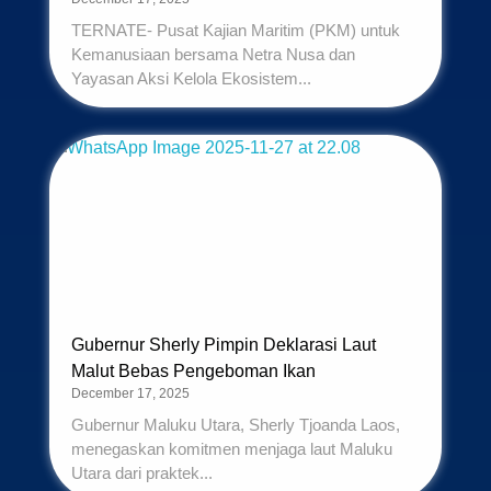
TERNATE- Pusat Kajian Maritim (PKM) untuk
Kemanusiaan bersama Netra Nusa dan
Yayasan Aksi Kelola Ekosistem...
Gubernur Sherly Pimpin Deklarasi Laut
Malut Bebas Pengeboman Ikan
December 17, 2025
Gubernur Maluku Utara, Sherly Tjoanda Laos,
menegaskan komitmen menjaga laut Maluku
Utara dari praktek...