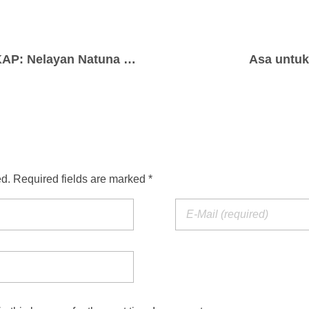
KONFLIK ZONA TANGKAP: Nelayan Natuna Kembali Resah Belasan Kapal Cantrang Pati Beroperasi di Serasan
Asa untuk
ed. Required fields are marked *