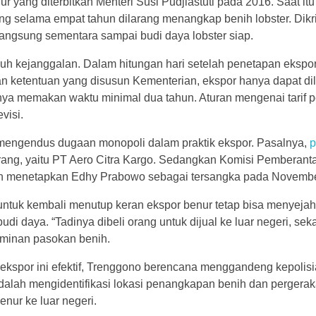
r yang diterbitkan Menteri Susi Pudjiastuti pada 2016. Saat i
g selama empat tahun dilarang menangkap benih lobster. Dik
angsung sementara sampai budi daya lobster siap.
 kejanggalan. Dalam hitungan hari setelah penetapan eksport
an ketentuan yang disusun Kementerian, ekspor hanya dapat d
ya memakan waktu minimal dua tahun. Aturan mengenai tarif p
visi.
engendus dugaan monopoli dalam praktik ekspor. Pasalnya,
p
rang, yaitu PT Aero Citra Kargo. Sedangkan Komisi Pemberan
an menetapkan Edhy Prabowo sebagai tersangka pada November
tuk kembali menutup keran ekspor benur tetap bisa menyejah
i daya. “Tadinya dibeli orang untuk dijual ke luar negeri, seka
aminan pasokan benih.
ekspor ini efektif, Trenggono berencana menggandeng kepolisi
u adalah mengidentifikasi lokasi penangkapan benih dan pergerakan
ur ke luar negeri.