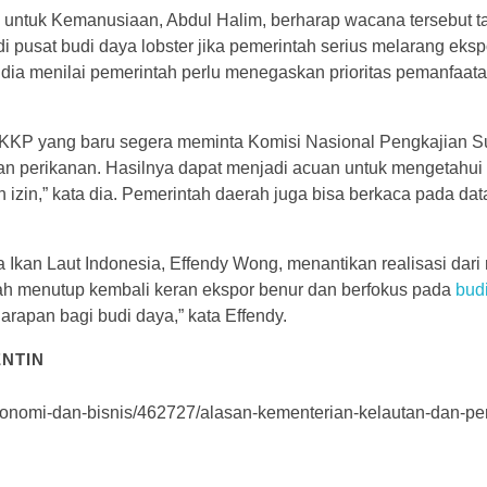
im untuk Kemanusiaan, Abdul Halim, berharap wacana tersebut ta
i pusat budi daya lobster jika pemerintah serius melarang eks
dia menilai pemerintah perlu menegaskan prioritas pemanfaata
 KKP yang baru segera meminta Komisi Nasional Pengkajian 
laan perikanan. Hasilnya dapat menjadi acuan untuk mengetahui
 izin,” kata dia. Pemerintah daerah juga bisa berkaca pada data
an Laut Indonesia, Effendy Wong, menantikan realisasi dari
tah menutup kembali keran ekspor benur dan berfokus pada
budi
harapan bagi budi daya,” kata Effendy.
ENTIN
konomi-dan-bisnis/462727/alasan-kementerian-kelautan-dan-p