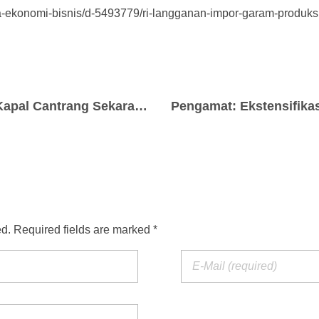
ita-ekonomi-bisnis/d-5493779/ri-langganan-impor-garam-produks
Tepatkah Operasional Kapal Cantrang Sekarang?
ed. Required fields are marked *