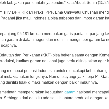
eh kebijakan pemerintahnya sendiri,” kata Abdul, Senin (15/3/
omisi IV DPR RI dari Fraksi PPP, Ema Umiyyatul Chusnah meng
 Padahal jika mau, Indonesia bisa terbebas dari impor garam ka
 sepanjang 95.181 km dan merupakan garis pantai terpanjang k
han garam di dalam negeri dan memilih mengimpor garam ke ne
” ucapnya.
elautan dan Perikanan (KKP) bisa bekerja sama dengan Keme
oduksi, kualitas garam nasional juga perlu ditingkatkan agar 
i yang membuat potensi Indonesia untuk mencukupi kebutuhan g
mal melaksanakan fungsinya. Namun sayangnya kinerja PT Gar
g dimiliki tidak dimaksimalkan dengan baik,” imbuhnya.
 pemerintah memperkirakan kebutuhan
garam
nasional mencapai 
on. Sehingga dari data itu ada selisih antara produksi dengan 