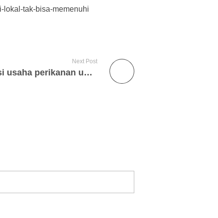
i-lokal-tak-bisa-memenuhi
Next Post
Pengamat: Ekstensifikasi usaha perikanan untuk kesejahteraan nelayan