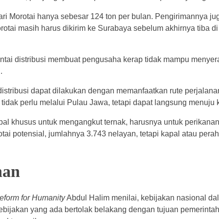
ari Morotai hanya sebesar 124 ton per bulan. Pengirimannya ju
orotai masih harus dikirim ke Surabaya sebelum akhirnya tiba di
ntai distribusi membuat pengusaha kerap tidak mampu menyera
.
stribusi dapat dilakukan dengan memanfaatkan rute perjalanan
 tidak perlu melalui Pulau Jawa, tetapi dapat langsung menuju 
al khusus untuk mengangkut ternak, harusnya untuk perikanan 
ai potensial, jumlahnya 3.743 nelayan, tetapi kapal atau pera
nan
Reform for Humanity
Abdul Halim menilai, kebijakan nasional da
kebijakan yang ada bertolak belakang dengan tujuan pemerinta