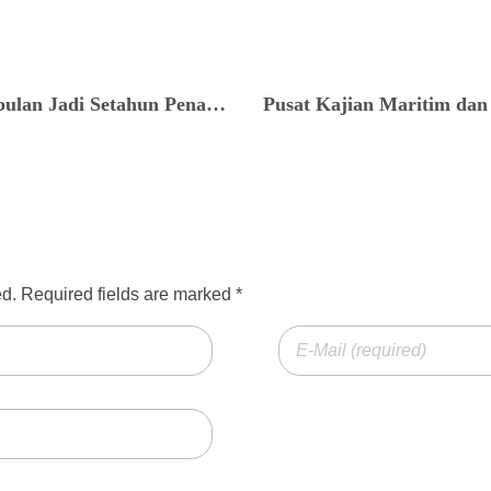
Catatan Akhir Tahun: Sebulan Jadi Setahun Penantian Penangkapan Ikan
ed. Required fields are marked *