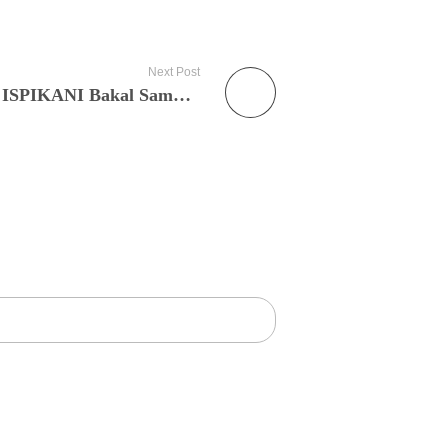
Next Post
Pusat Kajian Maritim dan ISPIKANI Bakal Sampaikan Keluhan Nelayan Maluku Utara kepada Menteri KP