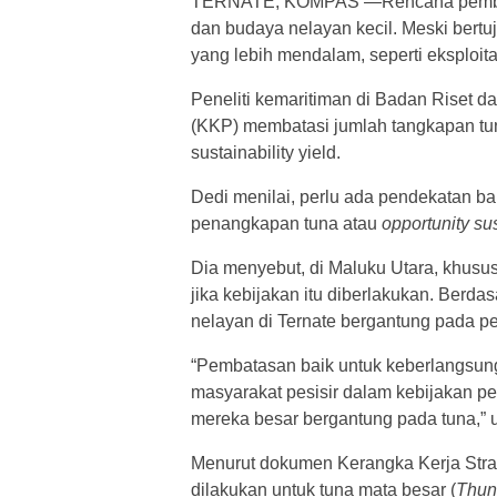
TERNATE, KOMPAS —Rencana pembatasa
dan budaya nelayan kecil. Meski bertuj
yang lebih mendalam, seperti eksploit
Peneliti kemaritiman di Badan Riset 
(KKP) membatasi jumlah tangkapan tu
sustainability yield.
Dedi menilai, perlu ada pendekatan b
penangkapan tuna atau
opportunity sus
Dia menyebut, di Maluku Utara, khusus
jika kebijakan itu diberlakukan. Berd
nelayan di Ternate bergantung pada p
“Pembatasan baik untuk keberlangsung
masyarakat pesisir dalam kebijakan pe
mereka besar bergantung pada tuna,” u
Menurut dokumen Kerangka Kerja Strat
dilakukan untuk tuna mata besar (
Thun