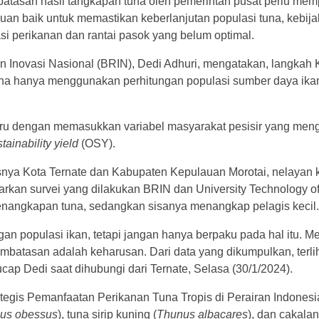
n hasil tangkapan tuna oleh pemerintah pusat perlu memper
uan baik untuk memastikan keberlanjutan populasi tuna, kebija
asi perikanan dan rantai pasok yang belum optimal.
dan Inovasi Nasional (BRIN), Dedi Adhuri, mengatakan, langkah
na hanya menggunakan perhitungan populasi sumber daya ikan
aru dengan memasukkan variabel masyarakat pesisir yang meng
tainability yield
(OSY).
nya Kota Ternate dan Kabupaten Kepulauan Morotai, nelayan ke
asarkan survei yang dilakukan BRIN dan University Technology 
enangkapan tuna, sedangkan sisanya menangkap pelagis kecil.
an populasi ikan, tetapi jangan hanya berpaku pada hal itu.
mbatasan adalah keharusan. Dari data yang dikumpulkan, terlih
cap Dedi saat dihubungi dari Ternate, Selasa (30/1/2024).
egis Pemanfaatan Perikanan Tuna Tropis di Perairan Indonesi
us obessus
), tuna sirip kuning (
Thunus albacares
), dan cakalan