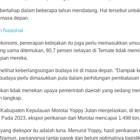
bertahap dalam beberapa tahun mendatang. Hal tersebut untu
i masa depan.
n Nasional
ekonomi, penerapan kebijakan itu juga perlu memasukkan unsu
yang sama ditemukan, 80,7 persen nelayan di Ternate tidak memil
upan mereka.
melihat keberlangsungan budaya ini di masa depan. “Dampak k
 budaya perlu dimasukkan pula dalam perhitungan pembatasan 
apkan tidak menekan upaya pemerintah daerah yang sedang me
n tangkap.
abupaten Kepulauan Morotai Yoppy Jutan menjelaskan, di tengah
. Pada 2023, ekspor perikanan dari Morotai mencapai 1.498 ton,
yang diekspor itu adalah tuna. Menurut Yoppy, hasil perikanan
gi. Namun, panjangnya rantai pasok dan belum optimalnya logisti