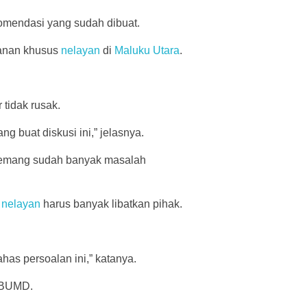
omendasi yang sudah dibuat.
kanan khusus
nelayan
di
Maluku Utara
.
tidak rusak.
g buat diskusi ini,” jelasnya.
 memang sudah banyak masalah
n
nelayan
harus banyak libatkan pihak.
ahas persoalan ini,” katanya.
i BUMD.