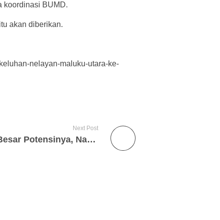
 koordinasi BUMD.
tu akan diberikan.
-keluhan-nelayan-maluku-utara-ke-
Next Post
Perairan Maluku Utara: Besar Potensinya, Namun Sedikit Perhatiannya