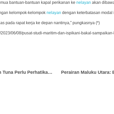
emua bantuan-bantuan kapal perikanan ke
nelayan
akan dibawa
engan kelompok-kelompok
nelayan
dengan keterbatasan modal i
has pada rapat kerja ke depan nantinya,” pungkasnya (*)
m/2023/06/08/pusat-studi-maritim-dan-ispikani-bakal-sampaikan
Pembatasan Tangkapan Tuna Perlu Perhatikan Kerentanan Nelayan Kecil