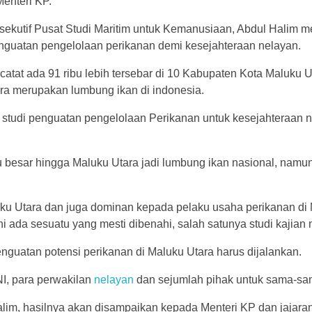
enteri KP.
sekutif Pusat Studi Maritim untuk Kemanusiaan, Abdul Halim m
nguatan pengelolaan perikanan demi kesejahteraan nelayan.
catat ada 91 ribu lebih tersebar di 10 Kabupaten Kota Maluku U
ara merupakan lumbung ikan di indonesia.
 studi penguatan pengelolaan Perikanan untuk kesejahteraan n
itu besar hingga Maluku Utara jadi lumbung ikan nasional, nam
ku Utara dan juga dominan kepada pelaku usaha perikanan di M
i ada sesuatu yang mesti dibenahi, salah satunya studi kajian me
guatan potensi perikanan di Maluku Utara harus dijalankan.
I, para perwakilan
nelayan
dan sejumlah pihak untuk sama-sam
Halim, hasilnya akan disampaikan kepada Menteri KP dan jajaran