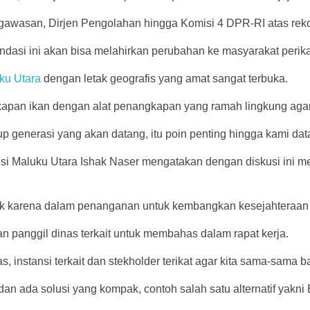
ngawasan, Dirjen Pengolahan hingga Komisi 4 DPR-RI atas rek
dasi ini akan bisa melahirkan perubahan ke masyarakat peri
ku Utara
dengan letak geografis yang amat sangat terbuka.
pan ikan dengan alat penangkapan yang ramah lingkung agar 
p generasi yang akan datang, itu poin penting hingga kami datan
insi Maluku Utara Ishak Naser mengatakan dengan diskusi ini
lek karena dalam penanganan untuk kembangkan kesejahteraa
 panggil dinas terkait untuk membahas dalam rapat kerja.
s, instansi terkait dan stekholder terikat agar kita sama-sama b
dan ada solusi yang kompak, contoh salah satu alternatif yakn